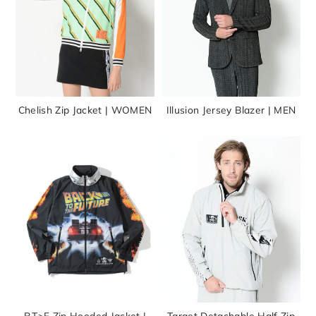
Chelish Zip Jacket | WOMEN
Illusion Jersey Blazer | MEN
B.T>F Zip Hooded Jacket |
Target Detachable Half Zip