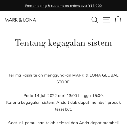
Skip
Free shipping & customs on orders over ¥13,000
to
Pause
content
SEARCH
SITE NA
C
slideshow
Tentang kegagalan sistem
Terima kasih telah menggunakan MARK & LONA GLOBAL
STORE.
Pada 14 Juli 2022 dari 13:00 hingga 15:00,
Karena kegagalan sistem, Anda tidak dapat membeli produk
tersebut.
Saat ini, pemulihan telah selesai dan Anda dapat membeli