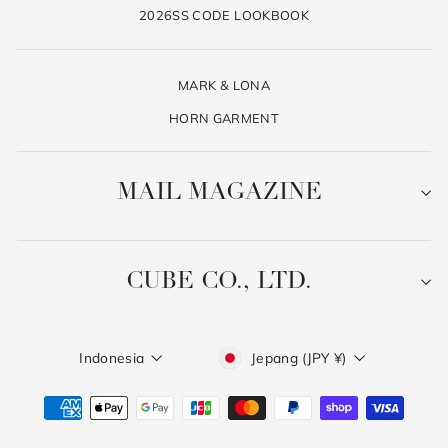
2026SS CODE LOOKBOOK
MARK & LONA
HORN GARMENT
MAIL MAGAZINE
CUBE CO., LTD.
Language
Currency
Indonesia
Jepang (JPY ¥)