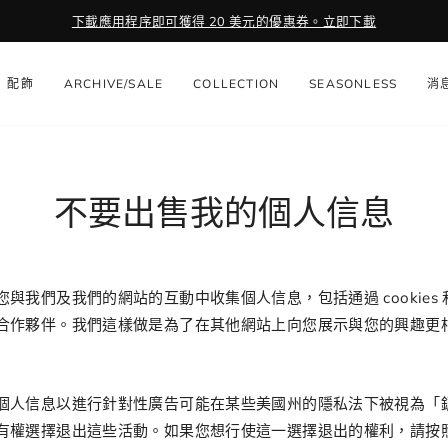
下載應用程序即可獲得 20 美元的優惠券。立即下載
暫
停
配飾
ARCHIVE/SALE
COLLECTION
SEASONLESS
消
幻
燈
片
不要出售我的個人信息
與我們及我們的網站的互動中收集個人信息，包括通過 cookies
合作夥伴。我們這樣做是為了在其他網站上向您展示與您的興趣更
個人信息以進行針對性廣告可能在某些美國州的隱私法下被視為「
有權選擇退出這些活動。如果您想行使這一選擇退出的權利，請按