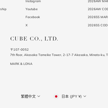
Instagram
2026AW MA
ship
Youtube
2026AW CO
Facebook
2026SS MAR
X
2026SS CO
CUBE CO., LTD.
〒107-0052
7th floor, Akasaka Tameike Tower, 2-17-7 Akasaka, Minato-ku, 
MARK & LONA
語
貨
繁體中文
日本 (JPY ¥)
幣