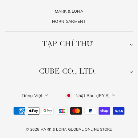
MARK & LONA
HORN GARMENT
TẠP CHÍ THƯ
CUBE CO., LTD.
Ngôn
Tiền
Tiếng Việt
Nhật Bản (JPY ¥)
ngữ
tệ
© 2026 MARK & LONA GLOBAL ONLINE STORE